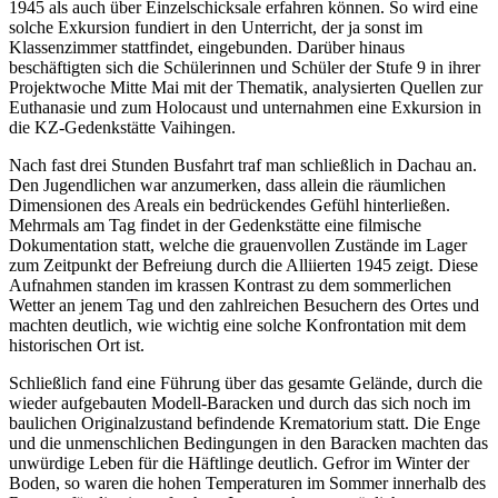
1945 als auch über Einzelschicksale erfahren können. So wird eine
solche Exkursion fundiert in den Unterricht, der ja sonst im
Klassenzimmer stattfindet, eingebunden. Darüber hinaus
beschäftigten sich die Schülerinnen und Schüler der Stufe 9 in ihrer
Projektwoche Mitte Mai mit der Thematik, analysierten Quellen zur
Euthanasie und zum Holocaust und unternahmen eine Exkursion in
die KZ-Gedenkstätte Vaihingen.
Nach fast drei Stunden Busfahrt traf man schließlich in Dachau an.
Den Jugendlichen war anzumerken, dass allein die räumlichen
Dimensionen des Areals ein bedrückendes Gefühl hinterließen.
Mehrmals am Tag findet in der Gedenkstätte eine filmische
Dokumentation statt, welche die grauenvollen Zustände im Lager
zum Zeitpunkt der Befreiung durch die Alliierten 1945 zeigt. Diese
Aufnahmen standen im krassen Kontrast zu dem sommerlichen
Wetter an jenem Tag und den zahlreichen Besuchern des Ortes und
machten deutlich, wie wichtig eine solche Konfrontation mit dem
historischen Ort ist.
Schließlich fand eine Führung über das gesamte Gelände, durch die
wieder aufgebauten Modell-Baracken und durch das sich noch im
baulichen Originalzustand befindende Krematorium statt. Die Enge
und die unmenschlichen Bedingungen in den Baracken machten das
unwürdige Leben für die Häftlinge deutlich. Gefror im Winter der
Boden, so waren die hohen Temperaturen im Sommer innerhalb des