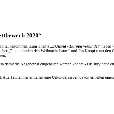
ettbewerb 2020“
ewerb teilgenommen. Zum Thema
„EUnited - Europa verbindet“
haben w
her „Pippi plündert den Weihnachtsbaum“ und Jim Knopf rettet den G
ken.
 sein damit die Abgabefrist eingehalten werden konnte.- Die Jury hatt
Alle Teilnehmer erhielten eine Urkunde; sieben davon erhielten einen