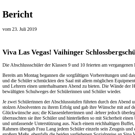
Bericht
vom 23. Juli 2019
Viva Las Vegas! Vaihinger Schlossbergschü
Die Abschlussschüler der Klassen 9 und 10 feierten am vergangenen 
Bereits am Montag begannen die sorgfältigen Vorbereitungen und da
und die Schüler schmückten den Saal mit allem möglichen Equipment
und Lehrern einen unterhaltsamen Abend zu bieten. Die Wände der H
bewältigten Schulweges der Schülerinnen und Schüler wieder.
Je zwei Schülerinnen der Abschlussstufen führten durch den Abend un
stolzen Absolventen zu ihrem Erfolg und gab ihre Wünsche mit auf d
Glückwünsche aus; die Klassenlehrerinnen und -lehrer jedoch überle
überraschten sie ihre Schüler und hinterließen so mit Sicherheit ein
und umfassende Unterstützung aus. Nach einem reichhaltigen Buffet, 
Rahmen übergab Frau Lang jedem Schüler einzeln sein Zeugnis und dur
großem Maße, ebenfalls die beiden verliehenen Sozialpreise an Sina 