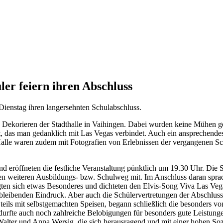
ler feiern ihren Abschluss
Dienstag ihren langersehnten Schulabschluss.
s Dekorieren der Stadthalle in Vaihingen. Dabei wurden keine Mühen g
, das man gedanklich mit Las Vegas verbindet. Auch ein ansprechendes
alle waren zudem mit Fotografien von Erlebnissen der vergangenen Sc
d eröffneten die festliche Veranstaltung pünktlich um 19.30 Uhr. Die
en weiteren Ausbildungs- bzw. Schulweg mit. Im Anschluss daran sprac
gten sich etwas Besonderes und dichteten den Elvis-Song Viva Las Veg
en bleibenden Eindruck. Aber auch die Schülervertretungen der Abschlus
teils mit selbstgemachten Speisen, begann schließlich die besonders v
fte auch noch zahlreiche Belobigungen für besonders gute Leistungen 
Walter und Anna Wersig, die sich herausragend und mit einer hohen Soz