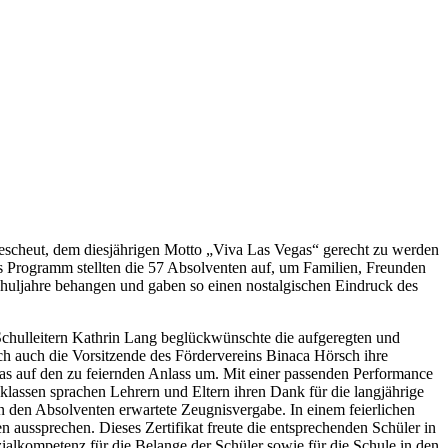
escheut, dem diesjährigen Motto „Viva Las Vegas“ gerecht zu werden
 Programm stellten die 57 Absolventen auf, um Familien, Freunden
huljahre behangen und gaben so einen nostalgischen Eindruck des
 Schulleitern Kathrin Lang beglückwünschte die aufgeregten und
h auch die Vorsitzende des Fördervereins Binaca Hörsch ihre
as auf den zu feiernden Anlass um. Mit einer passenden Performance
sklassen sprachen Lehrern und Eltern ihren Dank für die langjährige
on den Absolventen erwartete Zeugnisvergabe. In einem feierlichen
aussprechen. Dieses Zertifikat freute die entsprechenden Schüler in
ialkompetenz für die Belange der Schüler sowie für die Schule in den