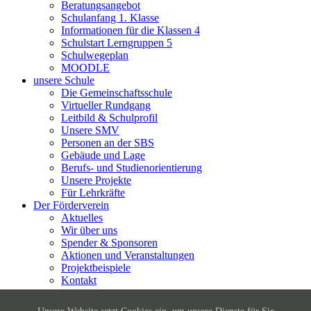
Beratungsangebot
Schulanfang 1. Klasse
Informationen für die Klassen 4
Schulstart Lerngruppen 5
Schulwegeplan
MOODLE
unsere Schule
Die Gemeinschaftsschule
Virtueller Rundgang
Leitbild & Schulprofil
Unsere SMV
Personen an der SBS
Gebäude und Lage
Berufs- und Studienorientierung
Unsere Projekte
Für Lehrkräfte
Der Förderverein
Aktuelles
Wir über uns
Spender & Sponsoren
Aktionen und Veranstaltungen
Projektbeispiele
Kontakt
Unsere Website setzt Cookies ein, um unsere Dienste für Sie