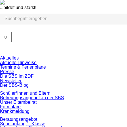
...bildet und stärkt!
U
Navigation
Aktuelles
überspringen
Aktuelle Hinweise
Termine & Ferienpläne
Presse
Die SBS im ZDF
Newsletter
Der SBS-Blog
Schüler*innen und Eltern
Betreuungsangebot an der SBS
Unser Elternbeirat
Formulare
Krankmeldung
Beratungsangebot
Schulanfang 1. Klasse