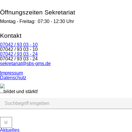
Öffnungszeiten Sekretariat
Montag - Freitag:
07:30
-
12:30 Uhr
Kontakt
07042 / 93 03 - 10
07042 / 93 03 - 10
07042 / 93 03 - 24
07042 / 93 03 - 24
sekretariat@sbs-gms.de
Navigation
Impressum
überspringen
Datenschutz
...bildet und stärkt!
U
Navigation
Aktuelles