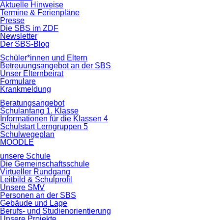
überspringen
Aktuelle Hinweise
Termine & Ferienpläne
Presse
Die SBS im ZDF
Newsletter
Der SBS-Blog
Schüler*innen und Eltern
Betreuungsangebot an der SBS
Unser Elternbeirat
Formulare
Krankmeldung
Beratungsangebot
Schulanfang 1. Klasse
Informationen für die Klassen 4
Schulstart Lerngruppen 5
Schulwegeplan
MOODLE
unsere Schule
Die Gemeinschaftsschule
Virtueller Rundgang
Leitbild & Schulprofil
Unsere SMV
Personen an der SBS
Gebäude und Lage
Berufs- und Studienorientierung
Unsere Projekte