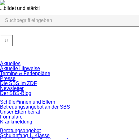
...bildet und stärkt!
U
Navigation
Aktuelles
überspringen
Aktuelle Hinweise
Termine & Ferienpläne
Presse
Die SBS im ZDF
Newsletter
Der SBS-Blog
Schüler*innen und Eltern
Betreuungsangebot an der SBS
Unser Elternbeirat
Formulare
Krankmeldung
Beratungsangebot
Schulanfang 1. Klasse