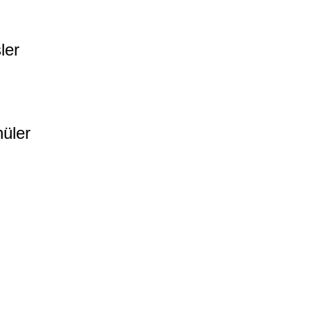
ler
üler