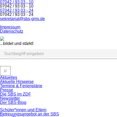
07042 / 93 03 - 10
07042 / 93 03 - 10
07042 / 93 03 - 24
07042 / 93 03 - 24
sekretariat@sbs-gms.de
Navigation
Impressum
überspringen
Datenschutz
...bildet und stärkt!
U
Navigation
Aktuelles
überspringen
Aktuelle Hinweise
Termine & Ferienpläne
Presse
Die SBS im ZDF
Newsletter
Der SBS-Blog
Schüler*innen und Eltern
Betreuungsangebot an der SBS