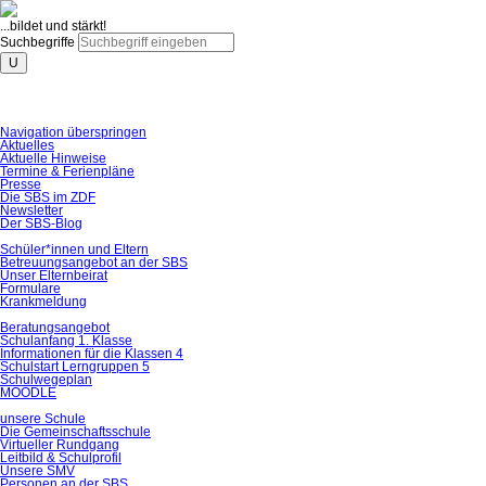
...bildet und stärkt!
Suchbegriffe
U
Navigation überspringen
Aktuelles
Aktuelle Hinweise
Termine & Ferienpläne
Presse
Die SBS im ZDF
Newsletter
Der SBS-Blog
Schüler*innen und Eltern
Betreuungsangebot an der SBS
Unser Elternbeirat
Formulare
Krankmeldung
Beratungsangebot
Schulanfang 1. Klasse
Informationen für die Klassen 4
Schulstart Lerngruppen 5
Schulwegeplan
MOODLE
unsere Schule
Die Gemeinschaftsschule
Virtueller Rundgang
Leitbild & Schulprofil
Unsere SMV
Personen an der SBS