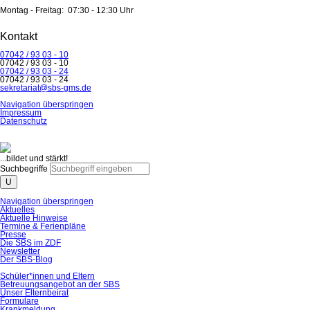
Montag - Freitag:
07:30
-
12:30 Uhr
Kontakt
07042 / 93 03 - 10
07042 / 93 03 - 10
07042 / 93 03 - 24
07042 / 93 03 - 24
sekretariat@sbs-gms.de
Navigation überspringen
Impressum
Datenschutz
...bildet und stärkt!
Suchbegriffe
U
Navigation überspringen
Aktuelles
Aktuelle Hinweise
Termine & Ferienpläne
Presse
Die SBS im ZDF
Newsletter
Der SBS-Blog
Schüler*innen und Eltern
Betreuungsangebot an der SBS
Unser Elternbeirat
Formulare
Krankmeldung