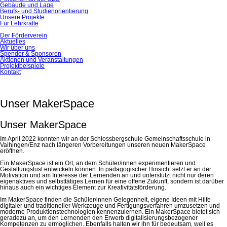
Gebäude und Lage
Berufs- und Studienorientierung
Unsere Projekte
Für Lehrkräfte
Der Förderverein
Aktuelles
Wir über uns
Spender & Sponsoren
Aktionen und Veranstaltungen
Projektbeispiele
Kontakt
Unser MakerSpace
Unser MakerSpace
Im April 2022 konnten wir an der Schlossbergschule Gemeinschaftsschule in
Vaihingen/Enz nach längeren Vorbereitungen unseren neuen MakerSpace
eröffnen.
Ein MakerSpace ist ein Ort, an dem Schüler/innen experimentieren und
Gestaltungslust entwickeln können. In pädagogischer Hinsicht setzt er an der
Motivation und am Interesse der Lernenden an und unterstützt nicht nur deren
eigenaktives und selbsttätiges Lernen für eine offene Zukunft, sondern ist darüber
hinaus auch ein wichtiges Element zur Kreativitätsförderung.
Im MakerSpace finden die Schüler/innen Gelegenheit, eigene Ideen mit Hilfe
digitaler und traditioneller Werkzeuge und Fertigungsverfahren umzusetzen und
moderne Produktionstechnologien kennenzulernen. Ein MakerSpace bietet sich
geradezu an, um den Lernenden den Erwerb digitalisierungsbezogener
Kompetenzen zu ermöglichen. Ebenfalls halten wir ihn für bedeutsam, weil es