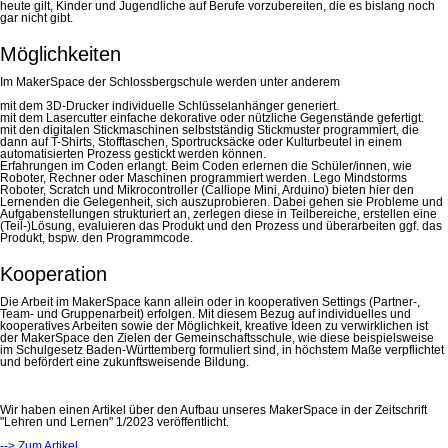
heute gilt, Kinder und Jugendliche auf Berufe vorzubereiten, die es bislang noch
gar nicht gibt.
Möglichkeiten
Im MakerSpace der Schlossbergschule werden unter anderem
mit dem 3D-Drucker individuelle Schlüsselanhänger generiert.
mit dem Lasercutter einfache dekorative oder nützliche Gegenstände gefertigt.
mit den digitalen Stickmaschinen selbstständig Stickmuster programmiert, die
dann auf T-Shirts, Stofftaschen, Sportrucksäcke oder Kulturbeutel in einem
automatisierten Prozess gestickt werden können.
Erfahrungen im Coden erlangt. Beim Coden erlernen die Schüler/innen, wie
Roboter, Rechner oder Maschinen programmiert werden. Lego Mindstorms
Roboter, Scratch und Mikrocontroller (Calliope Mini, Arduino) bieten hier den
Lernenden die Gelegenheit, sich auszuprobieren. Dabei gehen sie Probleme und
Aufgabenstellungen strukturiert an, zerlegen diese in Teilbereiche, erstellen eine
(Teil-)Lösung, evaluieren das Produkt und den Prozess und überarbeiten ggf. das
Produkt, bspw. den Programmcode.
Kooperation
Die Arbeit im MakerSpace kann allein oder in kooperativen Settings (Partner-,
Team- und Gruppenarbeit) erfolgen. Mit diesem Bezug auf individuelles und
kooperatives Arbeiten sowie der Möglichkeit, kreative Ideen zu verwirklichen ist
der MakerSpace den Zielen der Gemeinschaftsschule, wie diese beispielsweise
im Schulgesetz Baden-Württemberg formuliert sind, in höchstem Maße verpflichtet
und befördert eine zukunftsweisende Bildung.
Wir haben einen Artikel über den Aufbau unseres MakerSpace in der Zeitschrift
"Lehren und Lernen" 1/2023 veröffentlicht.
--> Zum Artikel.